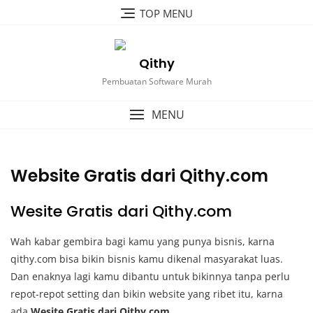
Skip
TOP MENU
to
content
Qithy
Pembuatan Software Murah
MENU
Website Gratis dari Qithy.com
Wesite Gratis dari Qithy.com
Wah kabar gembira bagi kamu yang punya bisnis, karna
qithy.com bisa bikin bisnis kamu dikenal masyarakat luas.
Dan enaknya lagi kamu dibantu untuk bikinnya tanpa perlu
repot-repot setting dan bikin website yang ribet itu, karna
ada
Wesite Gratis dari Qithy.com
.