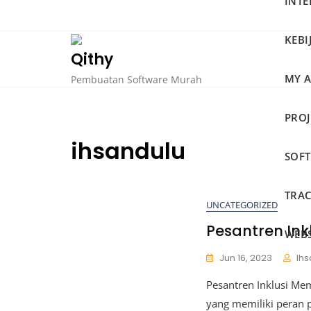
INTE
Skip
to
KEBI
content
Qithy
MY 
Pembuatan Software Murah
PRO
ihsandulu
SOF
TRAC
UNCATEGORIZED
Pesantren In
WEBS
Jun 16, 2023
Ihs
Pesantren Inklusi Me
yang memiliki peran 