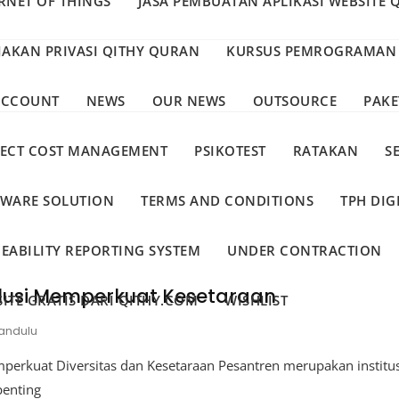
RNET OF THINGS
JASA PEMBUATAN APLIKASI WEBSITE 
JAKAN PRIVASI QITHY QURAN
KURSUS PEMROGRAMAN
ACCOUNT
NEWS
OUR NEWS
OUTSOURCE
PAKE
JECT COST MANAGEMENT
PSIKOTEST
RATAKAN
S
TWARE SOLUTION
TERMS AND CONDITIONS
TPH DIG
EABILITY REPORTING SYSTEM
UNDER CONTRACTION
klusi Memperkuat Kesetaraan
ITE GRATIS DARI QITHY.COM
WISHLIST
andulu
mperkuat Diversitas dan Kesetaraan Pesantren merupakan institus
penting