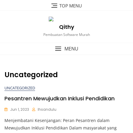
Skip
TOP MENU
to
content
Qithy
Pembuatan Software Murah
MENU
Uncategorized
UNCATEGORIZED
Pesantren Mewujudkan Inklusi Pendidikan
Jun 1, 2023
Ihsandulu
Menjembatani Kesenjangan: Peran Pesantren dalam
Mewujudkan Inklusi Pendidikan Dalam masyarakat yang